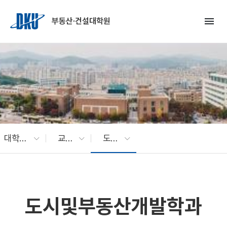
Skip to Main Content
menu
부동산·건설대학원
대학원 소개
교수 소개
도시및부동산개발학과
도시및부동산개발학과