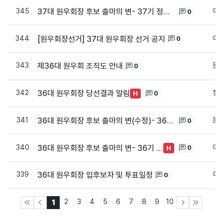
345
이
37대 원우회장 후보 출마의 변- 37기 정문조 후보
0
344
이
[원우회장선거] 37대 원우회장 선거 공지
0
343
문
제36대 원우회 조직도 안내
0
342
정
36대 원우회장 당선결과 알림
0
H
341
문
36대 원우회장 후보 출마의 변(수정)- 36기 김재용 후보
0
340
이
36대 원우회장 후보 출마의 변- 36기 김재용 후보
0
H
339
이
36대 원우회장 입후보자 및 투표일정
0
2
3
4
5
6
7
8
9
10
1