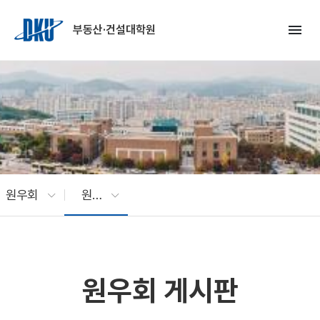
Skip to Main Content
menu
부동산·건설대학원
원우회
원우회 게시판
원우회 게시판