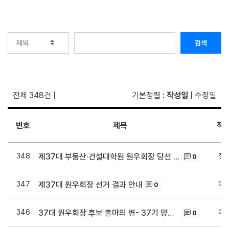
검색
전체 348건
|
기본정렬
:
작성일
|
수정일
번호
제목
작
348
정
제37대 부동산·건설대학원 원우회장 당선 인사
0
347
이
제37대 원우회장 선거 결과 안내
0
346
이
37대 원우회장 후보 출마의 변- 37기 양주현 후보
0