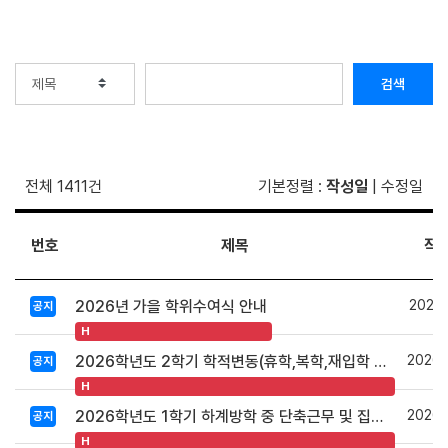
검색
전체 1411건
기본정렬
:
작성일
|
수정일
번호
제목
작
2026.
2026년 가을 학위수여식 안내
공지
H
2026.
2026학년도 2학기 학적변동(휴학,복학,재입학 등) 안내
공지
H
2026.
2026학년도 1학기 하계방학 중 단축근무 및 집중휴무제 시행 안내
공지
H