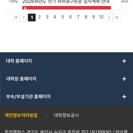
1392
2026.
2026학년도 전기 학위청구논문 심사계획 안내
H
2
3
4
5
6
7
8
9
10
1
add
대학 홈페이지
add
대학원 홈페이지
add
부속/부설기관 홈페이지
개인정보처리방침
대학정보공시
죽전캠퍼스 경기도 용인시 수지구 죽전로 152 (우)16890 / 천안캠