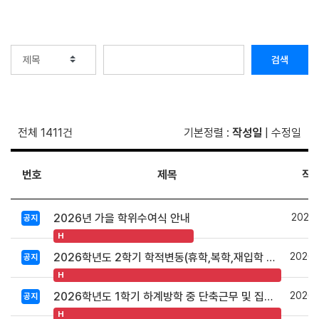
검색
전체 1411건
기본정렬
:
작성일
|
수정일
번호
제목
작
2026.
2026년 가을 학위수여식 안내
공지
H
2026.
2026학년도 2학기 학적변동(휴학,복학,재입학 등) 안내
공지
H
2026.
2026학년도 1학기 하계방학 중 단축근무 및 집중휴무제 시행 안내
공지
H