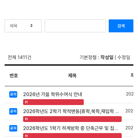
검색
전체 1411건
기본정렬
:
작성일
|
수정일
번호
제목
작
2026.
2026년 가을 학위수여식 안내
공지
H
2026.
2026학년도 2학기 학적변동(휴학,복학,재입학 등) 안내
공지
H
2026.
2026학년도 1학기 하계방학 중 단축근무 및 집중휴무제 시행 안내
공지
H