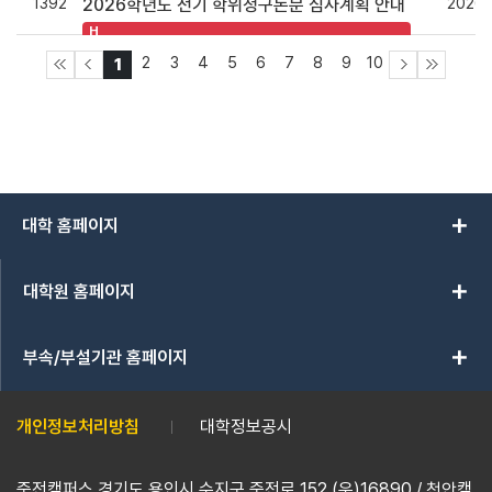
1392
2026.
2026학년도 전기 학위청구논문 심사계획 안내
H
2
3
4
5
6
7
8
9
10
1
add
대학 홈페이지
add
대학원 홈페이지
add
부속/부설기관 홈페이지
개인정보처리방침
대학정보공시
죽전캠퍼스 경기도 용인시 수지구 죽전로 152 (우)16890 / 천안캠