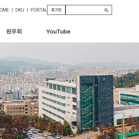
OME
DKU
PORTAL
로그인
search
원우회
YouTube