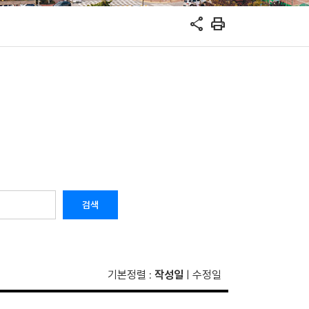
share
print
검색
기본정렬
작성일
수정일
:
|