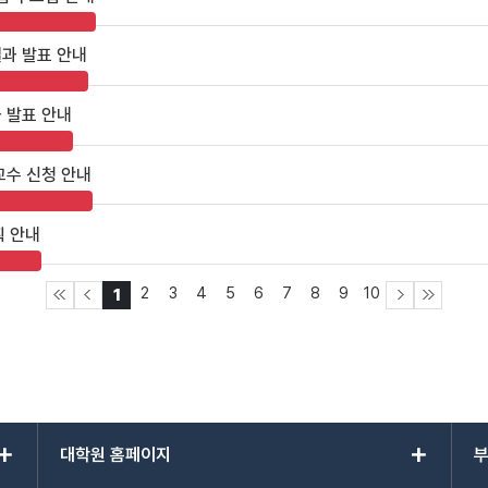
결과 발표 안내
 발표 안내
교수 신청 안내
획 안내
2
3
4
5
6
7
8
9
10
1
add
add
대학원 홈페이지
부