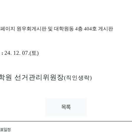
홈페이지 원우회게시판
및 대학원동
4
층
404
호 게시판
24. 12. 07.(
토
)
식
:
학원 선거관리위원장
(
직인생락
)
목록
투표일정