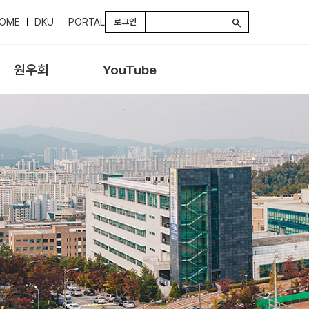
OME
DKU
PORTAL
로그인
search
원우회
YouTube