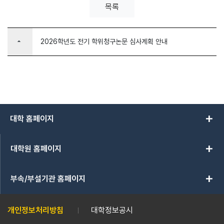
목록
arrow_drop_up
2026학년도 전기 학위청구논문 심사계획 안내
add
대학 홈페이지
add
대학원 홈페이지
add
부속/부설기관 홈페이지
개인정보처리방침
대학정보공시