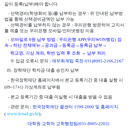
같이 등록(납부)해야 합니다.
- 선택경비(학생회비 등)를 납부하는 경우 : 위 안내된 납부방
법을 통해 선택경비금액만 납부 가능
- 선택경비를 납부하지 않는 경우 : 우리은행 방문하여 고지서
를 제출 또는
우리은행 모바일/인터넷뱅킹 이용
-
모바일로 0원 납부 방법 : 우리은행 APP(우리WON뱅킹) 접
속→하단 전체메뉴→공과금→등록금→등록금 납부→
학교명,
가상 계좌, 학번 입력 후 조회 → 납부 처리
※ 입금 오류시 문의 :
재무회계팀 죽전 031)8005-2166,2167
라. 장학재단 학자금 대출 승인자 납부
- 한국장학재단 홈페이지에서 본교 등록기간 중 대출 실행 시
(09~17시) 가상계좌로 납부됨
- 본교 등록기간 중 대출 미실행 시 대출을 받을 수 없음
- 관련 문의 :
한국장학재단
콜센터 1599-2000 및 홈페이지
www.kosaf.go.kr
(
)
,
대학원 교학처 교학행정팀(031-8005-2203)